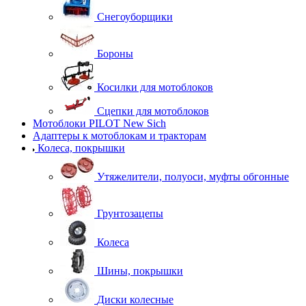
Снегоуборщики
Бороны
Косилки для мотоблоков
Сцепки для мотоблоков
Мотоблоки PILOT New Sich
Адаптеры к мотоблокам и тракторам
Колеса, покрышки
Утяжелители, полуоси, муфты обгонные
Грунтозацепы
Колеса
Шины, покрышки
Диски колесные