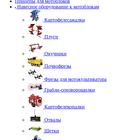
Прицепы для мотоблоков
Навесное оборудование к мотоблокам
Картофелесажалки
Плуги
Окучники
Почвофрезы
Фрезы для мотокультиватора
Грабли-сеноворошилки
Картофелекопалки
Отвалы
Щетки