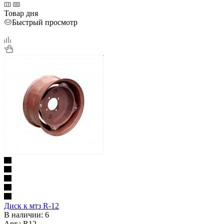
Товар дня
Быстрый просмотр
Диск к мтз R-12
В наличии
: 6
Арт.: R12