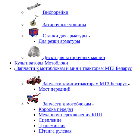
Виброрейки
Затирочные машины
Станки для арматуры
Для резки арматуры
Диски для затирочных машин
Культиваторы Мотоблоки
Запчасти к мотоблокам и мини-тракторам МТЗ Беларус
Запчасти к минитракторам МТЗ Беларус
Мост передний
Запчасти к мотоблокам
Коробка передач
Механизм переключения КПП
Сцепление
Трансмиссия
Штанга рулевая