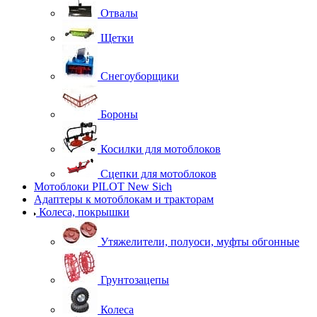
Отвалы
Щетки
Снегоуборщики
Бороны
Косилки для мотоблоков
Сцепки для мотоблоков
Мотоблоки PILOT New Sich
Адаптеры к мотоблокам и тракторам
Колеса, покрышки
Утяжелители, полуоси, муфты обгонные
Грунтозацепы
Колеса