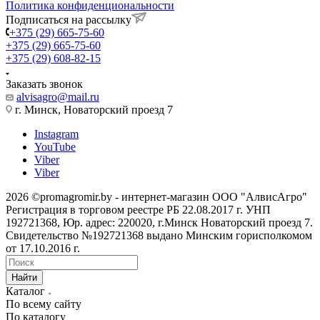
Политика конфиденциональности
Подписаться на рассылку
+375 (29) 665-75-60
+375 (29) 665-75-60
+375 (29) 608-82-15
Заказать звонок
alvisagro@mail.ru
г. Минск, Новаторский проезд 7
Instagram
YouTube
Viber
Viber
2026 ©promagromir.by - интернет-магазин ООО "АлвисАгро"
Регистрация в торговом реестре РБ 22.08.2017 г. УНП
192721368, Юр. адрес: 220020, г.Минск Новаторский проезд 7.
Свидетельство №192721368 выдано Минским горисполкомом
от 17.10.2016 г.
Найти
Каталог
По всему сайту
По каталогу