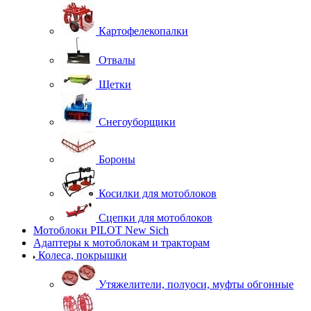
Картофелекопалки
Отвалы
Щетки
Снегоуборщики
Бороны
Косилки для мотоблоков
Сцепки для мотоблоков
Мотоблоки PILOT New Sich
Адаптеры к мотоблокам и тракторам
Колеса, покрышки
Утяжелители, полуоси, муфты обгонные