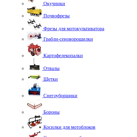
Окучники
Почвофрезы
Фрезы для мотокультиватора
Грабли-сеноворошилки
Картофелекопалки
Отвалы
Щетки
Снегоуборщики
Бороны
Косилки для мотоблоков