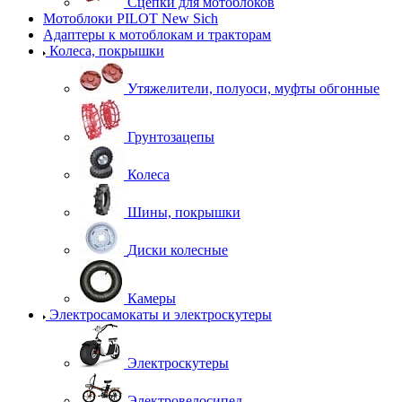
Сцепки для мотоблоков
Мотоблоки PILOT New Sich
Адаптеры к мотоблокам и тракторам
Колеса, покрышки
Утяжелители, полуоси, муфты обгонные
Грунтозацепы
Колеса
Шины, покрышки
Диски колесные
Камеры
Электросамокаты и электроскутеры
Электроскутеры
Электровелосипед