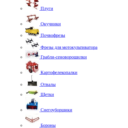
Плуги
Окучники
Почвофрезы
Фрезы для мотокультиватора
Грабли-сеноворошилки
Картофелекопалки
Отвалы
Щетки
Снегоуборщики
Бороны