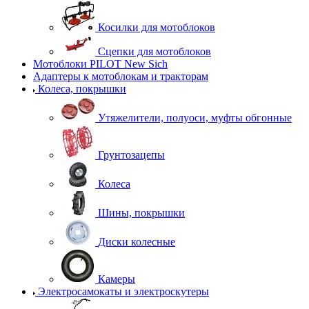
Косилки для мотоблоков
Сцепки для мотоблоков
Мотоблоки PILOT New Sich
Адаптеры к мотоблокам и тракторам
Колеса, покрышки
Утяжелители, полуоси, муфты обгонные
Грунтозацепы
Колеса
Шины, покрышки
Диски колесные
Камеры
Электросамокаты и электроскутеры