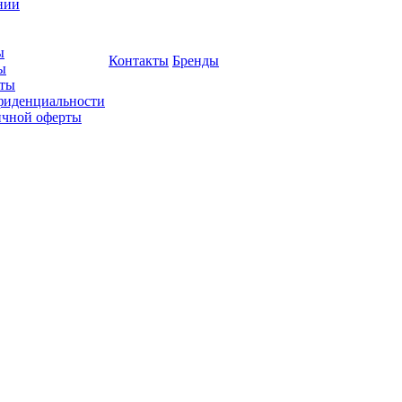
нии
ы
Контакты
Бренды
ы
ты
фиденциальности
ичной оферты