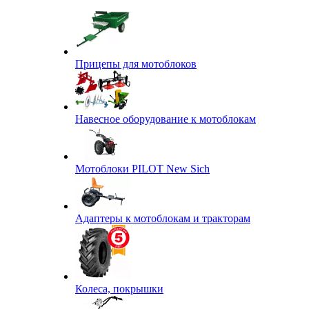
Прицепы для мотоблоков
Навесное оборудование к мотоблокам
Мотоблоки PILOT New Sich
Адаптеры к мотоблокам и тракторам
Колеса, покрышки