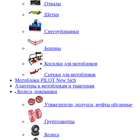
Отвалы
Щетки
Снегоуборщики
Бороны
Косилки для мотоблоков
Сцепки для мотоблоков
Мотоблоки PILOT New Sich
Адаптеры к мотоблокам и тракторам
Колеса, покрышки
Утяжелители, полуоси, муфты обгонные
Грунтозацепы
Колеса