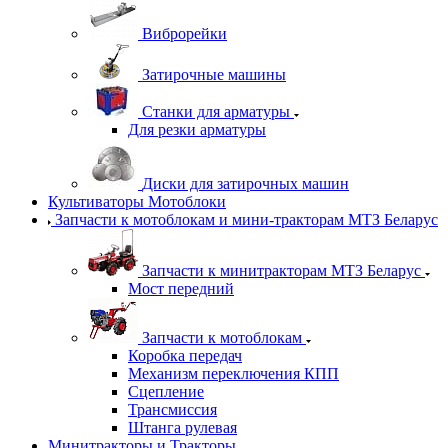
Виброрейки
Затирочные машины
Станки для арматуры
Для резки арматуры
Диски для затирочных машин
Культиваторы Мотоблоки
Запчасти к мотоблокам и мини-тракторам МТЗ Беларус
Запчасти к минитракторам МТЗ Беларус
Мост передний
Запчасти к мотоблокам
Коробка передач
Механизм переключения КПП
Сцепление
Трансмиссия
Штанга рулевая
Минитракторы и Тракторы