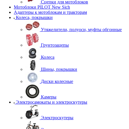
Сцепки для мотоблоков
Мотоблоки PILOT New Sich
Адаптеры к мотоблокам и тракторам
Колеса, покрышки
Утяжелители, полуоси, муфты обгонные
Грунтозацепы
Колеса
Шины, покрышки
Диски колесные
Камеры
Электросамокаты и электроскутеры
Электроскутеры