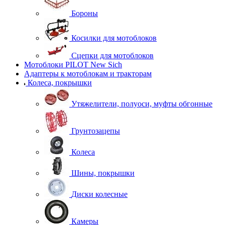
Бороны
Косилки для мотоблоков
Сцепки для мотоблоков
Мотоблоки PILOT New Sich
Адаптеры к мотоблокам и тракторам
Колеса, покрышки
Утяжелители, полуоси, муфты обгонные
Грунтозацепы
Колеса
Шины, покрышки
Диски колесные
Камеры