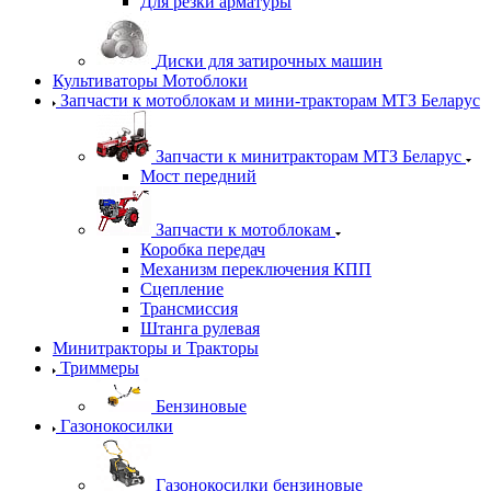
Для резки арматуры
Диски для затирочных машин
Культиваторы Мотоблоки
Запчасти к мотоблокам и мини-тракторам МТЗ Беларус
Запчасти к минитракторам МТЗ Беларус
Мост передний
Запчасти к мотоблокам
Коробка передач
Механизм переключения КПП
Сцепление
Трансмиссия
Штанга рулевая
Минитракторы и Тракторы
Триммеры
Бензиновые
Газонокосилки
Газонокосилки бензиновые