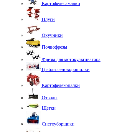
Картофелесажалки
Плуги
Окучники
Почвофрезы
Фрезы для мотокультиватора
Грабли-сеноворошилки
Картофелекопалки
Отвалы
Щетки
Снегоуборщики