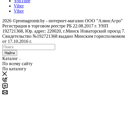
YouTube
Viber
Viber
2026 ©promagromir.by - интернет-магазин ООО "АлвисАгро"
Регистрация в торговом реестре РБ 22.08.2017 г. УНП
192721368, Юр. адрес: 220020, г.Минск Новаторский проезд 7.
Свидетельство №192721368 выдано Минским горисполкомом
от 17.10.2016 г.
Найти
Каталог
По всему сайту
По каталогу