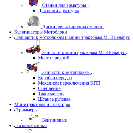
Станки для арматуры
Для резки арматуры
Диски для затирочных машин
Культиваторы Мотоблоки
Запчасти к мотоблокам и мини-тракторам МТЗ Беларус
Запчасти к минитракторам МТЗ Беларус
Мост передний
Запчасти к мотоблокам
Коробка передач
Механизм переключения КПП
Сцепление
Трансмиссия
Штанга рулевая
Минитракторы и Тракторы
Триммеры
Бензиновые
Газонокосилки