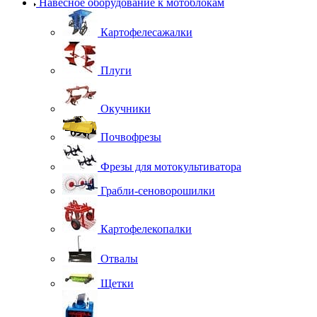
Навесное оборудование к мотоблокам
Картофелесажалки
Плуги
Окучники
Почвофрезы
Фрезы для мотокультиватора
Грабли-сеноворошилки
Картофелекопалки
Отвалы
Щетки