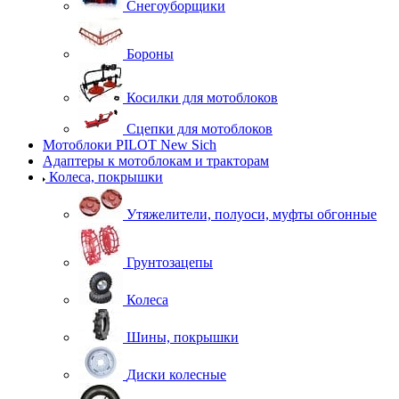
Снегоуборщики
Бороны
Косилки для мотоблоков
Сцепки для мотоблоков
Мотоблоки PILOT New Sich
Адаптеры к мотоблокам и тракторам
Колеса, покрышки
Утяжелители, полуоси, муфты обгонные
Грунтозацепы
Колеса
Шины, покрышки
Диски колесные