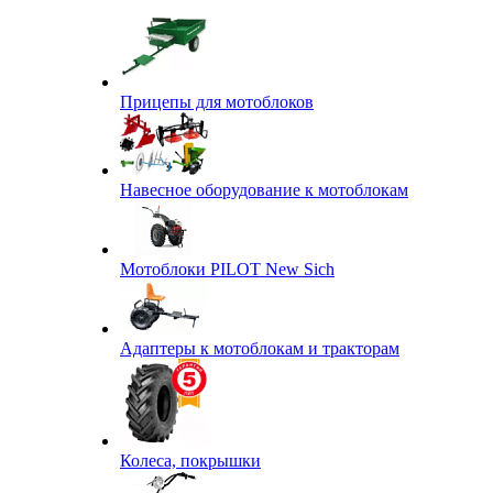
Прицепы для мотоблоков
Навесное оборудование к мотоблокам
Мотоблоки PILOT New Sich
Адаптеры к мотоблокам и тракторам
Колеса, покрышки