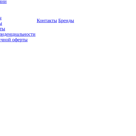
нии
ы
Контакты
Бренды
ы
ты
фиденциальности
ичной оферты