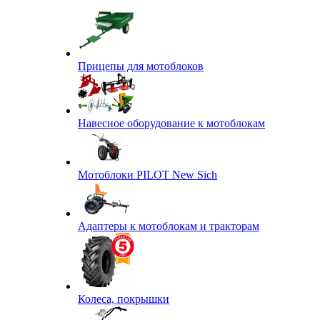
Прицепы для мотоблоков
Навесное оборудование к мотоблокам
Мотоблоки PILOT New Sich
Адаптеры к мотоблокам и тракторам
Колеса, покрышки