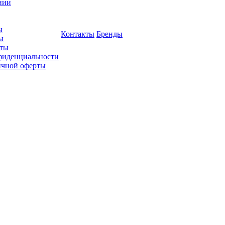
нии
ы
Контакты
Бренды
ы
ты
фиденциальности
ичной оферты