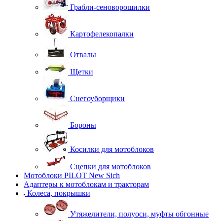
Грабли-сеноворошилки
Картофелекопалки
Отвалы
Щетки
Снегоуборщики
Бороны
Косилки для мотоблоков
Сцепки для мотоблоков
Мотоблоки PILOT New Sich
Адаптеры к мотоблокам и тракторам
Колеса, покрышки
Утяжелители, полуоси, муфты обгонные