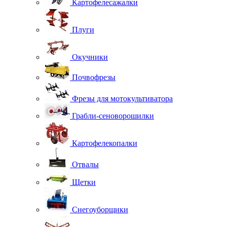
Картофелесажалки
Плуги
Окучники
Почвофрезы
Фрезы для мотокультиватора
Грабли-сеноворошилки
Картофелекопалки
Отвалы
Щетки
Снегоуборщики