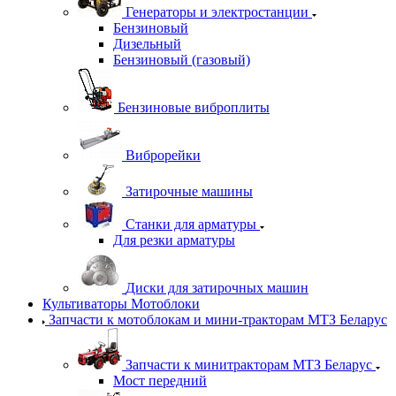
Генераторы и электростанции
Бензиновый
Дизельный
Бензиновый (газовый)
Бензиновые виброплиты
Виброрейки
Затирочные машины
Станки для арматуры
Для резки арматуры
Диски для затирочных машин
Культиваторы Мотоблоки
Запчасти к мотоблокам и мини-тракторам МТЗ Беларус
Запчасти к минитракторам МТЗ Беларус
Мост передний