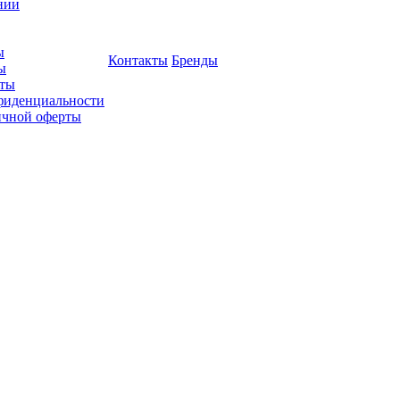
нии
ы
Контакты
Бренды
ы
ты
фиденциальности
ичной оферты