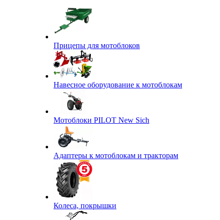
Прицепы для мотоблоков
Навесное оборудование к мотоблокам
Мотоблоки PILOT New Sich
Адаптеры к мотоблокам и тракторам
Колеса, покрышки