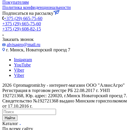
Покупателям
Политика конфиденциональности
Подписаться на рассылку
+375 (29) 665-75-60
+375 (29) 665-75-60
+375 (29) 608-82-15
Заказать звонок
alvisagro@mail.ru
г. Минск, Новаторский проезд 7
Instagram
YouTube
Viber
Viber
2026 ©promagromir.by - интернет-магазин ООО "АлвисАгро"
Регистрация в торговом реестре РБ 22.08.2017 г. УНП
192721368, Юр. адрес: 220020, г.Минск Новаторский проезд 7.
Свидетельство №192721368 выдано Минским горисполкомом
от 17.10.2016 г.
Найти
Каталог
По всему сайту