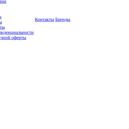
нии
ы
Контакты
Бренды
ы
ты
фиденциальности
ичной оферты