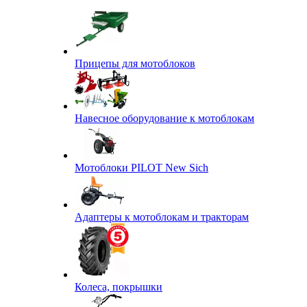
Прицепы для мотоблоков
Навесное оборудование к мотоблокам
Мотоблоки PILOT New Sich
Адаптеры к мотоблокам и тракторам
Колеса, покрышки