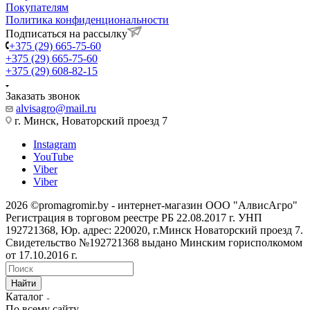
Покупателям
Политика конфиденциональности
Подписаться на рассылку
+375 (29) 665-75-60
+375 (29) 665-75-60
+375 (29) 608-82-15
Заказать звонок
alvisagro@mail.ru
г. Минск, Новаторский проезд 7
Instagram
YouTube
Viber
Viber
2026 ©promagromir.by - интернет-магазин ООО "АлвисАгро"
Регистрация в торговом реестре РБ 22.08.2017 г. УНП
192721368, Юр. адрес: 220020, г.Минск Новаторский проезд 7.
Свидетельство №192721368 выдано Минским горисполкомом
от 17.10.2016 г.
Найти
Каталог
По всему сайту