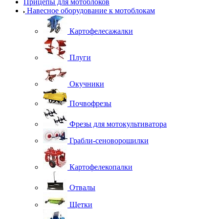
Прицепы для мотоблоков
Навесное оборудование к мотоблокам
Картофелесажалки
Плуги
Окучники
Почвофрезы
Фрезы для мотокультиватора
Грабли-сеноворошилки
Картофелекопалки
Отвалы
Щетки