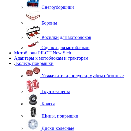
Снегоуборщики
Бороны
Косилки для мотоблоков
Сцепки для мотоблоков
Мотоблоки PILOT New Sich
Адаптеры к мотоблокам и тракторам
Колеса, покрышки
Утяжелители, полуоси, муфты обгонные
Грунтозацепы
Колеса
Шины, покрышки
Диски колесные