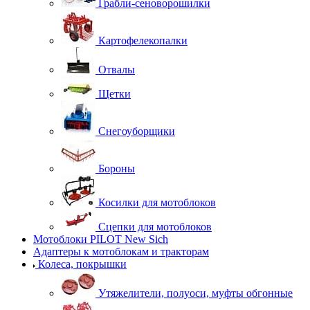
Грабли-сеноворошилки
Картофелекопалки
Отвалы
Щетки
Снегоуборщики
Бороны
Косилки для мотоблоков
Сцепки для мотоблоков
Мотоблоки PILOT New Sich
Адаптеры к мотоблокам и тракторам
Колеса, покрышки
Утяжелители, полуоси, муфты обгонные