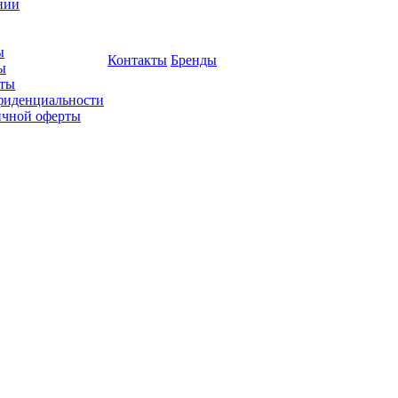
нии
ы
Контакты
Бренды
ы
ты
фиденциальности
ичной оферты