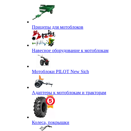
Прицепы для мотоблоков
Навесное оборудование к мотоблокам
Мотоблоки PILOT New Sich
Адаптеры к мотоблокам и тракторам
Колеса, покрышки