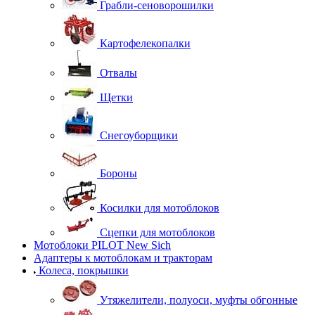
Грабли-сеноворошилки
Картофелекопалки
Отвалы
Щетки
Снегоуборщики
Бороны
Косилки для мотоблоков
Сцепки для мотоблоков
Мотоблоки PILOT New Sich
Адаптеры к мотоблокам и тракторам
Колеса, покрышки
Утяжелители, полуоси, муфты обгонные