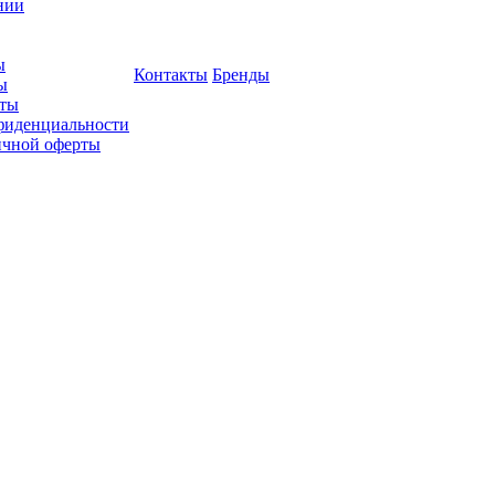
нии
ы
Контакты
Бренды
ы
ты
фиденциальности
ичной оферты