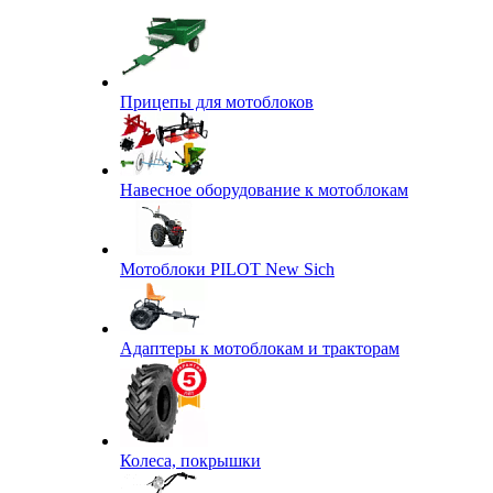
Прицепы для мотоблоков
Навесное оборудование к мотоблокам
Мотоблоки PILOT New Sich
Адаптеры к мотоблокам и тракторам
Колеса, покрышки