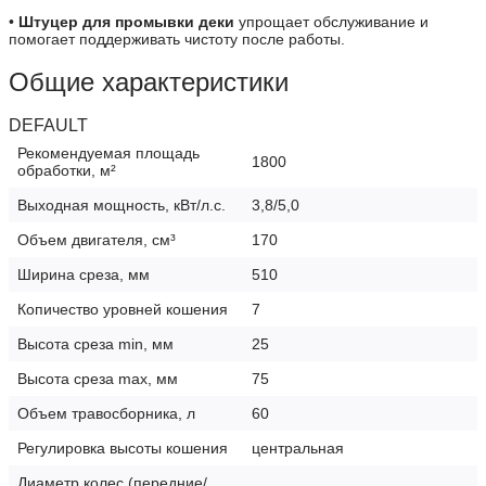
•
Штуцер для промывки деки
упрощает обслуживание и
помогает поддерживать чистоту после работы.
Общие характеристики
DEFAULT
Рекомендуемая площадь
1800
обработки, м²
Выходная мощность, кВт/л.с.
3,8/5,0
Объем двигателя, см³
170
Ширина среза, мм
510
Копичество уровней кошения
7
Высота среза min, мм
25
Высота cpeзa max, мм
75
Объем травосборника, л
60
Регулировка высоты кошения
центральная
Диаметр колес (передние/