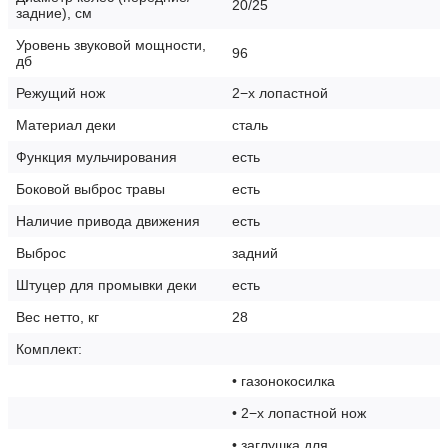
20/25
задние), см
Уровень звуковой мощности,
96
дб
Режущий нож
2−х лопастной
Материал деки
сталь
Функция мульчирования
есть
Боковой выброс травы
есть
Наличие привода движения
есть
Выброс
задний
Штуцер для промывки деки
есть
Вес нетто, кг
28
Комплект:
• газонокосилка
• 2−х лопастной нож
• заглушка для