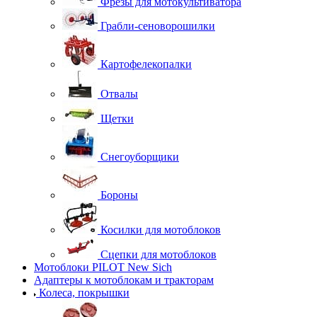
Фрезы для мотокультиватора
Грабли-сеноворошилки
Картофелекопалки
Отвалы
Щетки
Снегоуборщики
Бороны
Косилки для мотоблоков
Сцепки для мотоблоков
Мотоблоки PILOT New Sich
Адаптеры к мотоблокам и тракторам
Колеса, покрышки