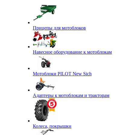
Прицепы для мотоблоков
Навесное оборудование к мотоблокам
Мотоблоки PILOT New Sich
Адаптеры к мотоблокам и тракторам
Колеса, покрышки