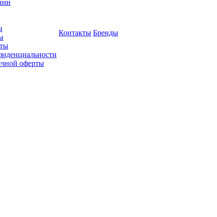
нии
ы
Контакты
Бренды
ы
ты
фиденциальности
ичной оферты