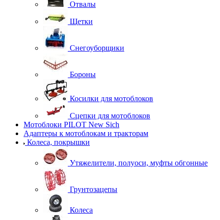
Отвалы
Щетки
Снегоуборщики
Бороны
Косилки для мотоблоков
Сцепки для мотоблоков
Мотоблоки PILOT New Sich
Адаптеры к мотоблокам и тракторам
Колеса, покрышки
Утяжелители, полуоси, муфты обгонные
Грунтозацепы
Колеса