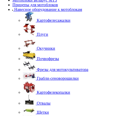
Мотоблоки Беларус МТЗ
Прицепы для мотоблоков
Навесное оборудование к мотоблокам
Картофелесажалки
Плуги
Окучники
Почвофрезы
Фрезы для мотокультиватора
Грабли-сеноворошилки
Картофелекопалки
Отвалы
Щетки