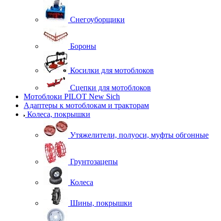
Снегоуборщики
Бороны
Косилки для мотоблоков
Сцепки для мотоблоков
Мотоблоки PILOT New Sich
Адаптеры к мотоблокам и тракторам
Колеса, покрышки
Утяжелители, полуоси, муфты обгонные
Грунтозацепы
Колеса
Шины, покрышки