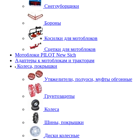
Снегоуборщики
Бороны
Косилки для мотоблоков
Сцепки для мотоблоков
Мотоблоки PILOT New Sich
Адаптеры к мотоблокам и тракторам
Колеса, покрышки
Утяжелители, полуоси, муфты обгонные
Грунтозацепы
Колеса
Шины, покрышки
Диски колесные