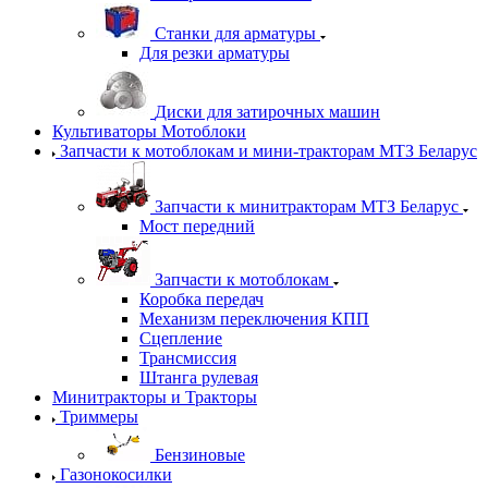
Станки для арматуры
Для резки арматуры
Диски для затирочных машин
Культиваторы Мотоблоки
Запчасти к мотоблокам и мини-тракторам МТЗ Беларус
Запчасти к минитракторам МТЗ Беларус
Мост передний
Запчасти к мотоблокам
Коробка передач
Механизм переключения КПП
Сцепление
Трансмиссия
Штанга рулевая
Минитракторы и Тракторы
Триммеры
Бензиновые
Газонокосилки