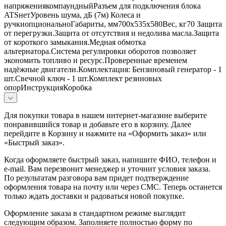
напряжениякомпаундныйРазъем для подключения блока
ATSнетУровень шума, дБ (7м) Колеса и
ручкиопциональноГабариты, мм700х535х580Вес, кг70 Защита
от перегрузки.Защита от отсутствия и недолива масла.Защита
от короткого замыкания.Медная обмотка
альтернатора.Система регулировки оборотов позволяет
экономить топливо и ресурс.Проверенные временем
надёжные двигатели.Комплектация: Бензиновый генератор - 1
шт.Свечной ключ - 1 шт.Комплект резиновых
опорИнструкцияКоробка
Для покупки товара в нашем интернет-магазине выберите
понравившийся товар и добавьте его в корзину. Далее
перейдите в Корзину и нажмите на «Оформить заказ» или
«Быстрый заказ».
Когда оформляете быстрый заказ, напишите ФИО, телефон и
e-mail. Вам перезвонит менеджер и уточнит условия заказа.
По результатам разговора вам придет подтверждение
оформления товара на почту или через СМС. Теперь останется
только ждать доставки и радоваться новой покупке.
Оформление заказа в стандартном режиме выглядит
следующим образом. Заполняете полностью форму по