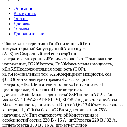
Описание
Как купить
Оплата
Доставка
Отзывы
Дополнительно
Общие характеристикиТипбенизиновыйТип
кожухаоткрытыйЗапускручнойАвтозапуск
(ATS)нетСварочныйнетГенераторТип
генераторасинхронныйКоличествово фаз1Номинальное
напряжение, В220Частота, Гц50Максимльная мощность,
кВА5,5Продолжительная мощность (COP),
кВт5Номинальный ток, А25Коэфициент мощности, cos
ф0,8Обмотка альтернаторамедьКласс защиты
генератораIP23Двигатель и топливоТип двигателя1-
цилиндровый, 4-тактныйПроизводитель
двигателяHuterМодель двигателя188FТопливоАИ-92Тип
маслаSAE 10W-40 API: SL, SJ, SFОбъём двигателя, куб. см
Макс. мощность двигателя, кВт (л.с.)9,6 (13)Объем масляного
картера, л1,1Объём бака, л22Расход топлива при 75%
нагрузки, л/ч Тип стартераручнойКонструкция и
особенностиРозетка 220 В / 16 А, шт2Розетка 220 В / 32 А,
штнетРозетка 380 В / 16 А, штнетРегулятор