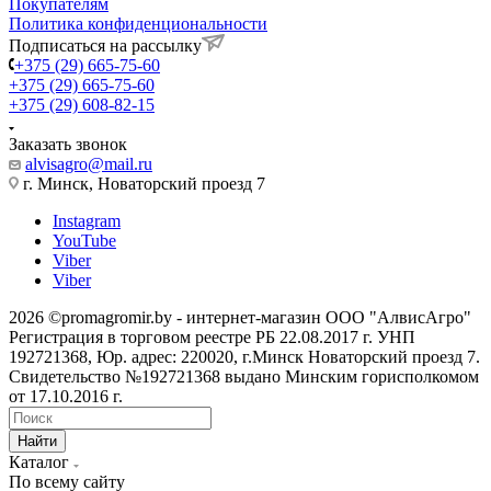
Покупателям
Политика конфиденциональности
Подписаться на рассылку
+375 (29) 665-75-60
+375 (29) 665-75-60
+375 (29) 608-82-15
Заказать звонок
alvisagro@mail.ru
г. Минск, Новаторский проезд 7
Instagram
YouTube
Viber
Viber
2026 ©promagromir.by - интернет-магазин ООО "АлвисАгро"
Регистрация в торговом реестре РБ 22.08.2017 г. УНП
192721368, Юр. адрес: 220020, г.Минск Новаторский проезд 7.
Свидетельство №192721368 выдано Минским горисполкомом
от 17.10.2016 г.
Найти
Каталог
По всему сайту