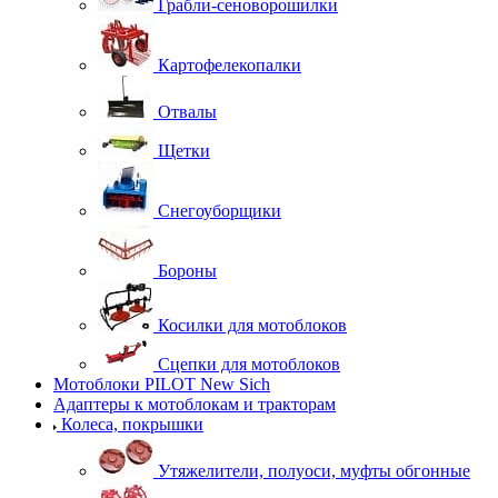
Грабли-сеноворошилки
Картофелекопалки
Отвалы
Щетки
Снегоуборщики
Бороны
Косилки для мотоблоков
Сцепки для мотоблоков
Мотоблоки PILOT New Sich
Адаптеры к мотоблокам и тракторам
Колеса, покрышки
Утяжелители, полуоси, муфты обгонные