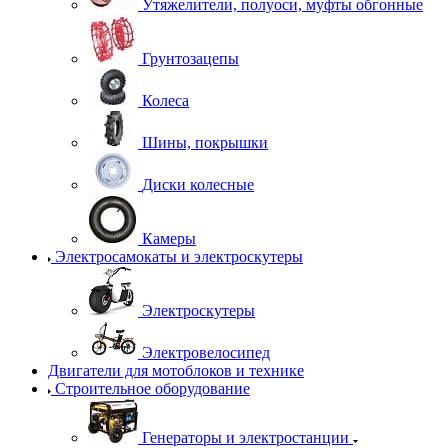
Утяжелители, полуоси, муфты обгонные
Грунтозацепы
Колеса
Шины, покрышки
Диски колесные
Камеры
Электросамокаты и электроскутеры
Электроскутеры
Электровелосипед
Двигатели для мотоблоков и технике
Строительное оборудование
Генераторы и электростанции