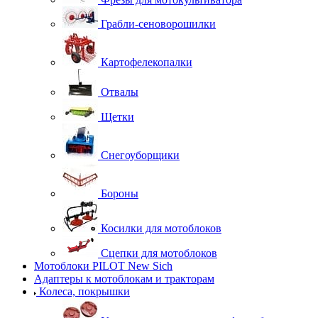
Грабли-сеноворошилки
Картофелекопалки
Отвалы
Щетки
Снегоуборщики
Бороны
Косилки для мотоблоков
Сцепки для мотоблоков
Мотоблоки PILOT New Sich
Адаптеры к мотоблокам и тракторам
Колеса, покрышки