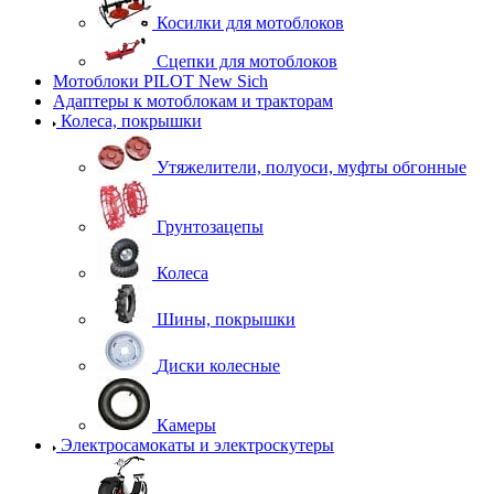
Косилки для мотоблоков
Сцепки для мотоблоков
Мотоблоки PILOT New Sich
Адаптеры к мотоблокам и тракторам
Колеса, покрышки
Утяжелители, полуоси, муфты обгонные
Грунтозацепы
Колеса
Шины, покрышки
Диски колесные
Камеры
Электросамокаты и электроскутеры