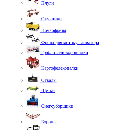
Плуги
Окучники
Почвофрезы
Фрезы для мотокультиватора
Грабли-сеноворошилки
Картофелекопалки
Отвалы
Щетки
Снегоуборщики
Бороны