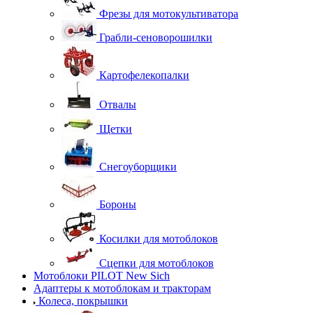
Фрезы для мотокультиватора
Грабли-сеноворошилки
Картофелекопалки
Отвалы
Щетки
Снегоуборщики
Бороны
Косилки для мотоблоков
Сцепки для мотоблоков
Мотоблоки PILOT New Sich
Адаптеры к мотоблокам и тракторам
Колеса, покрышки