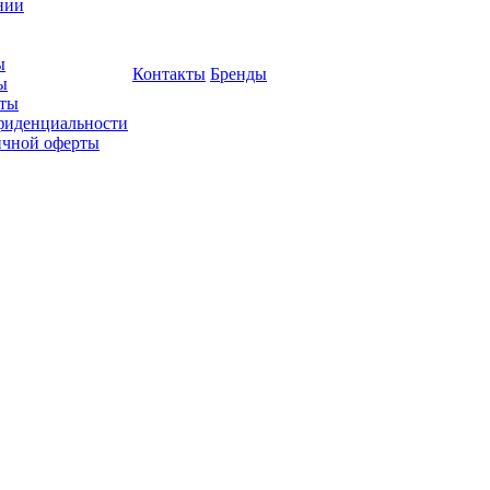
нии
ы
Контакты
Бренды
ы
ты
фиденциальности
ичной оферты