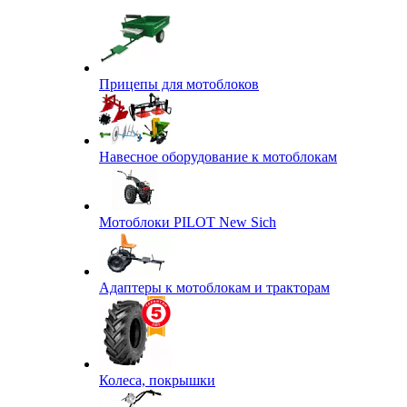
Прицепы для мотоблоков
Навесное оборудование к мотоблокам
Мотоблоки PILOT New Sich
Адаптеры к мотоблокам и тракторам
Колеса, покрышки