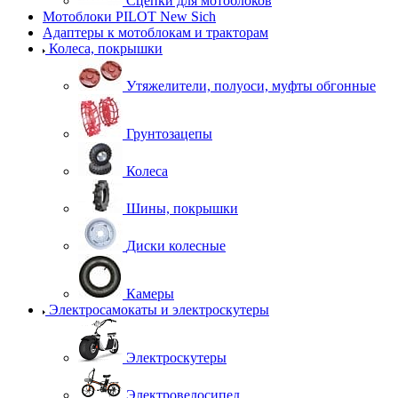
Сцепки для мотоблоков
Мотоблоки PILOT New Sich
Адаптеры к мотоблокам и тракторам
Колеса, покрышки
Утяжелители, полуоси, муфты обгонные
Грунтозацепы
Колеса
Шины, покрышки
Диски колесные
Камеры
Электросамокаты и электроскутеры
Электроскутеры
Электровелосипед