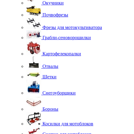
Окучники
Почвофрезы
Фрезы для мотокультиватора
Грабли-сеноворошилки
Картофелекопалки
Отвалы
Щетки
Снегоуборщики
Бороны
Косилки для мотоблоков