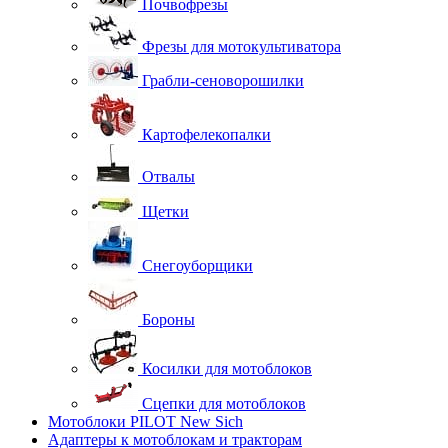
Почвофрезы
Фрезы для мотокультиватора
Грабли-сеноворошилки
Картофелекопалки
Отвалы
Щетки
Снегоуборщики
Бороны
Косилки для мотоблоков
Сцепки для мотоблоков
Мотоблоки PILOT New Sich
Адаптеры к мотоблокам и тракторам