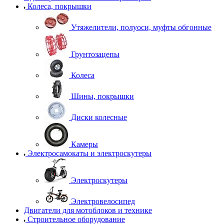
Колеса, покрышки
Утяжелители, полуоси, муфты обгонные
Грунтозацепы
Колеса
Шины, покрышки
Диски колесные
Камеры
Электросамокаты и электроскутеры
Электроскутеры
Электровелосипед
Двигатели для мотоблоков и технике
Строительное оборудование