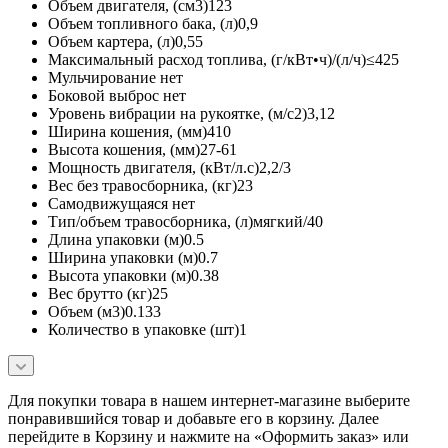
Объем двигателя, (см3)123
Объем топливного бака, (л)0,9
Объем картера, (л)0,55
Максимальный расход топлива, (г/кВт•ч)/(л/ч)≤425
Мульчирование нет
Боковой выброс нет
Уровень вибрации на рукоятке, (м/с2)3,12
Ширина кошения, (мм)410
Высота кошения, (мм)27-61
Мощность двигателя, (кВт/л.с)2,2/3
Вес без травосборника, (кг)23
Самодвижущаяся нет
Тип/объем травосборника, (л)мягкий/40
Длина упаковки (м)0.5
Ширина упаковки (м)0.7
Высота упаковки (м)0.38
Вес брутто (кг)25
Объем (м3)0.133
Количество в упаковке (шт)1
Для покупки товара в нашем интернет-магазине выберите
понравившийся товар и добавьте его в корзину. Далее
перейдите в Корзину и нажмите на «Оформить заказ» или