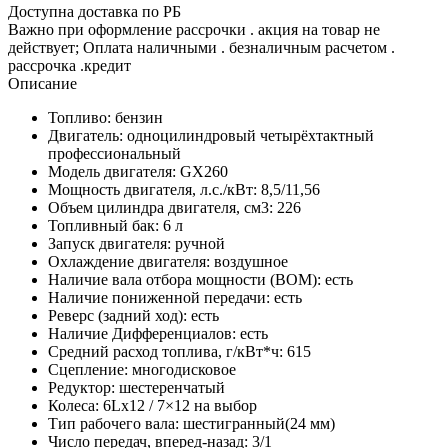
Доступна доставка по РБ
Важно при оформление рассрочки . акция на товар не
действует; Оплата наличными . безналичным расчетом .
рассрочка .кредит
Описание
Топливо: бензин
Двигатель: одноцилиндровый четырёхтактный
профессиональный
Модель двигателя: GX260
Мощность двигателя, л.с./кВт: 8,5/11,56
Объем цилиндра двигателя, см3: 226
Топливный бак: 6 л
Запуск двигателя: ручной
Охлаждение двигателя: воздушное
Наличие вала отбора мощности (ВОМ): есть
Наличие пониженной передачи: есть
Реверс (задний ход): есть
Наличие Дифференциалов: есть
Средний расход топлива, г/кВт*ч: 615
Сцепление: многодисковое
Редуктор: шестеренчатый
Колеса: 6Lх12 / 7×12 на выбор
Тип рабочего вала: шестигранный(24 мм)
Число передач, вперед-назад: 3/1