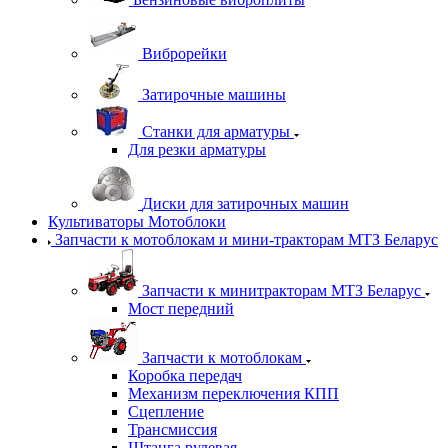
Виброрейки
Затирочные машины
Станки для арматуры
Для резки арматуры
Диски для затирочных машин
Культиваторы Мотоблоки
Запчасти к мотоблокам и мини-тракторам МТЗ Беларус
Запчасти к минитракторам МТЗ Беларус
Мост передний
Запчасти к мотоблокам
Коробка передач
Механизм переключения КПП
Сцепление
Трансмиссия
Штанга рулевая