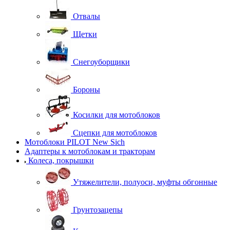
Отвалы
Щетки
Снегоуборщики
Бороны
Косилки для мотоблоков
Сцепки для мотоблоков
Мотоблоки PILOT New Sich
Адаптеры к мотоблокам и тракторам
Колеса, покрышки
Утяжелители, полуоси, муфты обгонные
Грунтозацепы