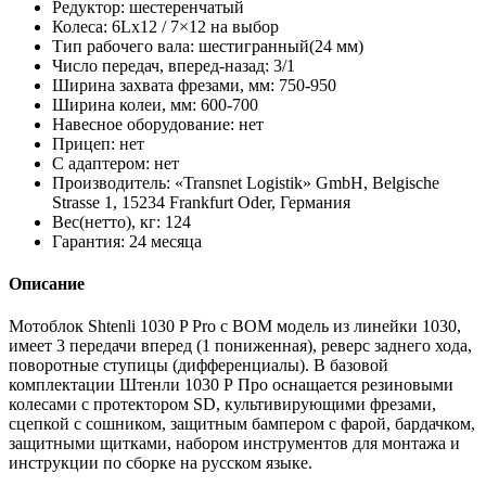
Редуктор: шестеренчатый
Колеса: 6Lх12 / 7×12 на выбор
Тип рабочего вала: шестигранный(24 мм)
Число передач, вперед-назад: 3/1
Ширина захвата фрезами, мм: 750-950
Ширина колеи, мм: 600-700
Навесное оборудование: нет
Прицеп: нет
С адаптером: нет
Производитель: «Transnet Logistik» GmbH, Belgische
Strasse 1, 15234 Frankfurt Oder, Германия
Вес(нетто), кг: 124
Гарантия: 24 месяца
Описание
Мотоблок Shtenli 1030 P Pro с ВОМ модель из линейки 1030,
имеет 3 передачи вперед (1 пониженная), реверс заднего хода,
поворотные ступицы (дифференциалы). В базовой
комплектации Штенли 1030 Р Про оснащается резиновыми
колесами с протектором SD, культивирующими фрезами,
сцепкой с сошником, защитным бампером с фарой, бардачком,
защитными щитками, набором инструментов для монтажа и
инструкции по сборке на русском языке.