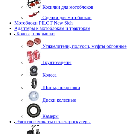
Косилки для мотоблоков
Сцепки для мотоблоков
Мотоблоки PILOT New Sich
Адаптеры к мотоблокам и тракторам
Колеса, покрышки
Утяжелители, полуоси, муфты обгонные
Грунтозацепы
Колеса
Шины, покрышки
Диски колесные
Камеры
Электросамокаты и электроскутеры