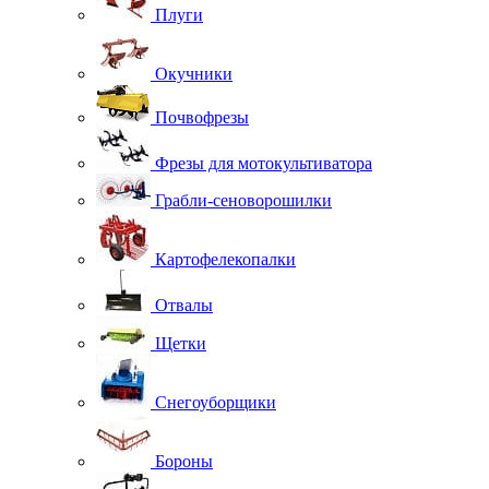
Плуги
Окучники
Почвофрезы
Фрезы для мотокультиватора
Грабли-сеноворошилки
Картофелекопалки
Отвалы
Щетки
Снегоуборщики
Бороны