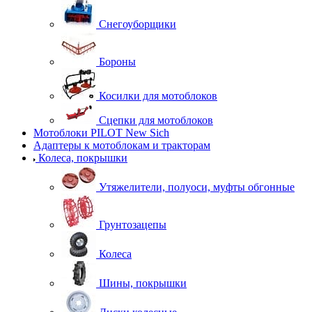
Снегоуборщики
Бороны
Косилки для мотоблоков
Сцепки для мотоблоков
Мотоблоки PILOT New Sich
Адаптеры к мотоблокам и тракторам
Колеса, покрышки
Утяжелители, полуоси, муфты обгонные
Грунтозацепы
Колеса
Шины, покрышки