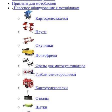
Прицепы для мотоблоков
Навесное оборудование к мотоблокам
Картофелесажалки
Плуги
Окучники
Почвофрезы
Фрезы для мотокультиватора
Грабли-сеноворошилки
Картофелекопалки
Отвалы
Щетки