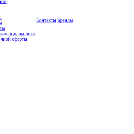
нии
ы
Контакты
Бренды
ы
ты
фиденциальности
ичной оферты