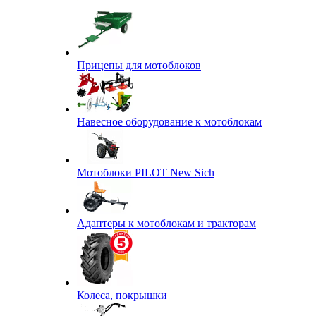
Прицепы для мотоблоков
Навесное оборудование к мотоблокам
Мотоблоки PILOT New Sich
Адаптеры к мотоблокам и тракторам
Колеса, покрышки