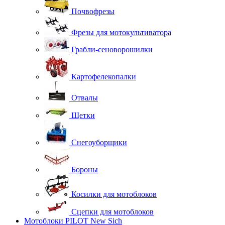
Почвофрезы
Фрезы для мотокультиватора
Грабли-сеноворошилки
Картофелекопалки
Отвалы
Щетки
Снегоуборщики
Бороны
Косилки для мотоблоков
Сцепки для мотоблоков
Мотоблоки PILOT New Sich