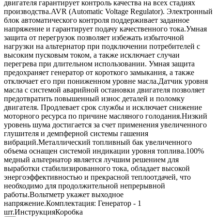
двигателя гарантирует контроль качества на всех стадиях
производства.AVR (Automatic Voltage Regulator). Электронный
блок автоматического контроля поддерживает заданное
напряжение и гарантирует подачу качественного тока.Умная
защита от перегрузок позволяет избежать избыточной
нагрузки на альтернатор при подключении потребителей с
высоким пусковым током, а также исключает случаи
перегрева при длительном использовании. Умная защита
предохраняет генератор от короткого замыкания, а также
отключает его при пониженном уровне масла.Датчик уровня
масла с системой аварийной остановки двигателя позволяет
предотвратить повышенный износ деталей и поломку
двигателя. Продлевает срок службы и исключает снижение
моторного ресурса по причине масляного голодания.Низкий
уровень шума достигается за счет применения увеличенного
глушителя и демпферной системы гашения
вибраций.Металлический топливный бак увеличенного
объема оснащен системой индикации уровня топлива.100%
медный альтернатор является лучшим решением для
выработки стабилизированного тока, обладает высокой
энергоэффективностью и прекрасной теплоотдачей, что
необходимо для продолжительной непрерывной
работы.Вольтметр укажет выходное
напряжение.Комплектация: Генератор - 1
шт.ИнструкцияКоробка