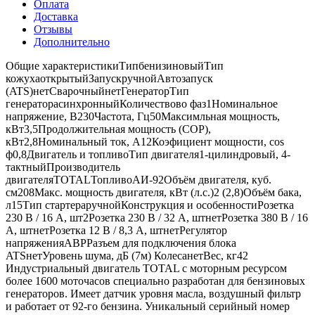
Оплата
Доставка
Отзывы
Дополнительно
Общие характеристикиТипбенизиновыйТип
кожухаоткрытыйЗапускручнойАвтозапуск
(ATS)нетСварочныйнетГенераторТип
генераторасинхронныйКоличествово фаз1Номинальное
напряжение, В230Частота, Гц50Максимльная мощность,
кВт3,5Продолжительная мощность (COP),
кВт2,8Номинальный ток, А12Коэфициент мощности, cos
ф0,8Двигатель и топливоТип двигателя1-цилиндровый, 4-
тактныйПроизводитель
двигателяTOTALТопливоАИ-92Объём двигателя, куб.
см208Макс. мощность двигателя, кВт (л.с.)2 (2,8)Объём бака,
л15Тип стартераручнойКонструкция и особенностиРозетка
230 В / 16 А, шт2Розетка 230 В / 32 А, штнетРозетка 380 В / 16
А, штнетРозетка 12 В / 8,3 А, штнетРегулятор
напряженияАВРРазъем для подключения блока
ATSнетУровень шума, дБ (7м) КолесанетВес, кг42
Индустриальный двигатель TOTAL с моторным ресурсом
более 1600 моточасов специально разработан для бензиновых
генераторов. Имеет датчик уровня масла, воздушный фильтр
и работает от 92-го бензина. Уникальный серийный номер