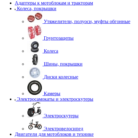
Адаптеры к мотоблокам и тракторам
Колеса, покрышки
Утяжелители, полуоси, муфты обгонные
Грунтозацепы
Колеса
Шины, покрышки
Диски колесные
Камеры
Электросамокаты и электроскутеры
Электроскутеры
Электровелосипед
Двигатели для мотоблоков и технике